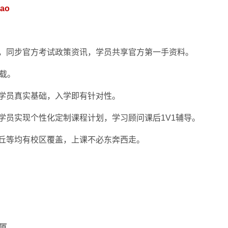
dao
，同步官方考试政策资讯，学员共享官方第一手资料。
载。
学员真实基础，入学即有针对性。
学员实现个性化定制课程计划，学习顾问课后1V1辅导。
丘等均有校区覆盖，上课不必东奔西走。
厦