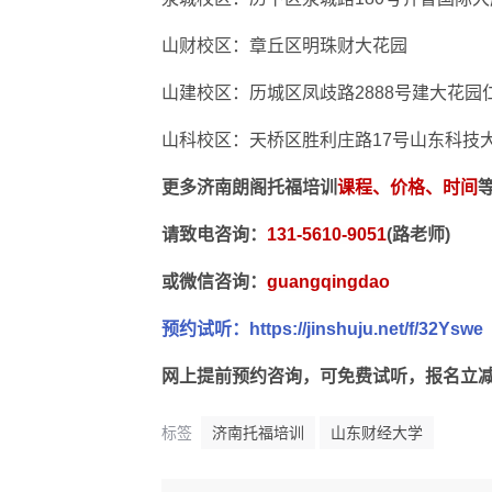
山财校区：章丘区明珠财大花园
山建校区：历城区凤歧路2888号建大花园
山科校区：天桥区胜利庄路17号山东科技
更多济南朗阁托福培训
课程、价格、时间
请致电咨询：
131-5610-9051
(路老师)
或微信咨询：
guangqingdao
预约试听：https://jinshuju.net/f/32Yswe
网上提前预约咨询，可免费试听，报名立减
标签
济南托福培训
山东财经大学