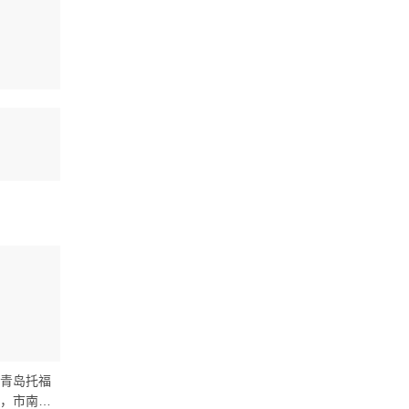
青岛托福
青岛托福培训，分阶段授课短
青岛托福培训学校，托福
，市南黄
期提升，周末晚班多校区，时
就到朗阁- 授课，周末晚